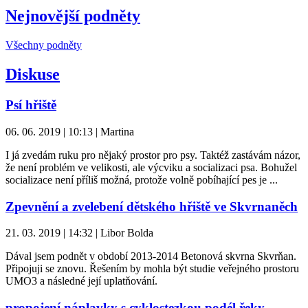
Nejnovější podněty
Všechny podněty
Diskuse
Psí hřiště
06. 06. 2019 | 10:13 | Martina
I já zvedám ruku pro nějaký prostor pro psy. Taktéž zastávám názor,
že není problém ve velikosti, ale výcviku a socializaci psa. Bohužel
socializace není příliš možná, protože volně pobíhající pes je ...
Zpevnění a zvelebení dětského hřiště ve Skvrnaněch
21. 03. 2019 | 14:32 | Libor Bolda
Dával jsem podnět v období 2013-2014 Betonová skvrna Skvrňan.
Připojuji se znovu. Řešením by mohla být studie veřejného prostoru
UMO3 a následné její uplatňování.
propojení náplavky s cyklostezkou podél řeky