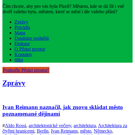
Čím chcete, aby pro vás byla Plzeň? Městem, kde se dá žít i vně
dveří vašeho bytu, městem, které se mění i dle vašeho přání?
Zprávy
Pravidla
Mapa
Databáze podnětů
Diskuse
O Pěstuj prostor
Kontakty
filler
Podpořte Pěstuj prostor!
Zprávy
Ivan Reimann naznačil, jak znovu skládat město
poznamenané dějinami
#
Aldo Rossi
,
architektonické večery
,
architektura
,
Architektura za
čtyřmi hranicemi
,
Berlín
,
Ivan Reimann
,
město
,
Německo
,