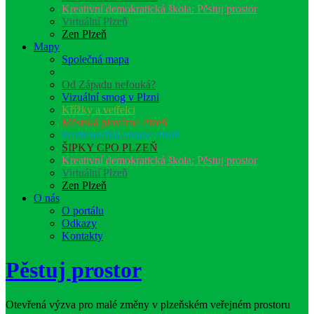
Kreativní demo­kra­tic­ká škola: Pěstuj prostor
Virtuální Plzeň
Zen Plzeň
Mapy
Společná mapa
Pěstuj prostor
Od Západu nefouká?
Vizuální smog v Plzni
Křížky a vetřelci
Městská plovárna Plzeň
Protivzdušná obrana Plzně
ŠIPKY CPO PLZEŇ
Kreativní demo­kra­tic­ká škola: Pěstuj prostor
Virtuální Plzeň
Zen Plzeň
O nás
O portálu
Odkazy
Kontakty
Pěstuj prostor
Otevřená výzva pro malé změny v plzeňském veřejném prostoru