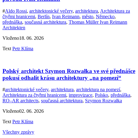
#
Aldo Rossi
,
architektonické večery
,
architektura
,
Architektura za
čtyřmi hranicemi
,
Berlín
,
Ivan Reimann
,
město
,
Německo
,
přednáška
,
současná architektura
,
Thomas Müller Ivan Reimann
Architekten
Vloženo
18. 06. 2026
Text
Petr Klíma
Polský architekt Szymon Rozwałka ve své přednášce
pokusí odhalit krásu architektury „na pomezí“
#
architektonické večery
,
architektura
,
architektura na pomezí
,
Architektura za čtyřmi hranicemi
,
improvizace
,
Polsko
,
přednáška
,
RO–AR architects
,
současná architektura
,
Szymon Rozwałka
Vloženo
02. 06. 2026
Text
Petr Klíma
Všechny zprávy