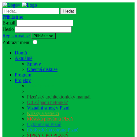
Přihlásit se
E-mail
Heslo
Registrovat se
Zobrazit menu
Domů
Aktuálně
Zprávy
Obecná diskuse
Program
Projekty
Pěstuj prostor
Pěstírna DEPO
Plzeňský architektonický manuál
Od Západu nefouká?
Vizuální smog v Plzni
Křížky a vetřelci
Městská plovárna Plzeň
Cyklomapa Plzně
Protivzdušná obrana Plzně
ŠIPKY CPO PLZEŇ