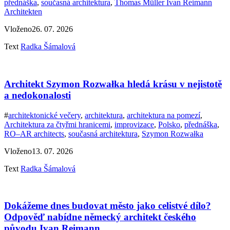
přednáška
,
současná architektura
,
Thomas Müller Ivan Reimann
Architekten
Vloženo
26. 07. 2026
Text
Radka Šámalová
Architekt Szymon Rozwałka hledá krásu v nejistotě
a nedokonalosti
#
architektonické večery
,
architektura
,
architektura na pomezí
,
Architektura za čtyřmi hranicemi
,
improvizace
,
Polsko
,
přednáška
,
RO–AR architects
,
současná architektura
,
Szymon Rozwałka
Vloženo
13. 07. 2026
Text
Radka Šámalová
Dokážeme dnes budovat město jako celistvé dílo?
Odpověď nabídne německý architekt českého
původu Ivan Reimann